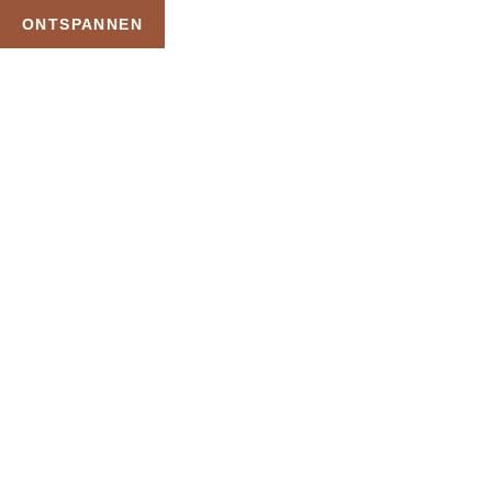
ONTSPANNEN
TAG:
PRIVES
HOME
PRODUCTEN GETAGGED “PRIVESAUNA”
Uw Wellness Beleving 