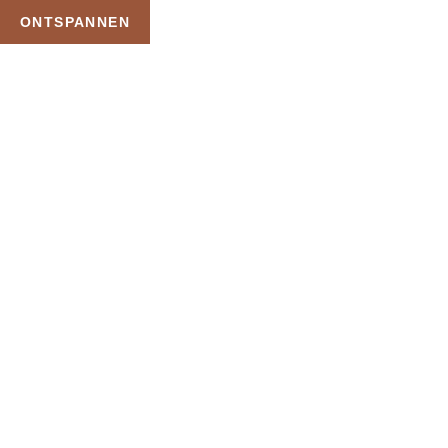
ONTSPANNEN
TAG:
ROMANTISCHE
PRIVÉ SAUNA MET
OVERNACHTING
HOME
PRODUCTEN GETAGGED “ROMANTISCHE PRIVÉ SAUNA MET
OVERNACHTING”