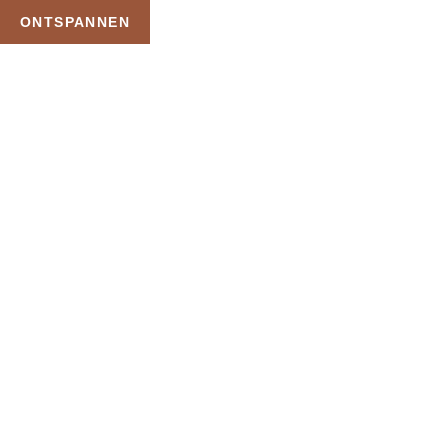
ONTSPANNEN
TAG:
SAUNA
BADKLEDINGDAG OP
ZONDAG
HOME
PRODUCTEN GETAGGED “SAUNA BADKLEDINGDAG OP ZONDAG”
Uw Wellness Beleving –