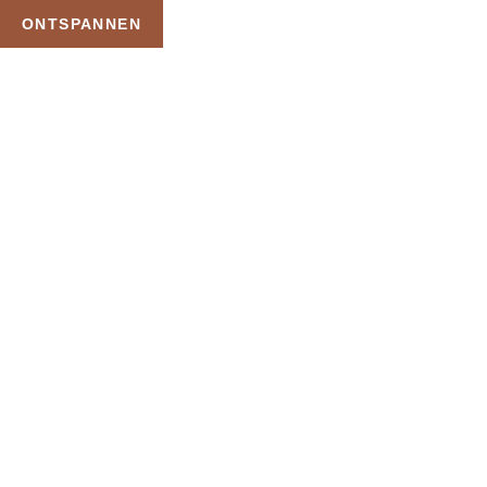
ONTSPANNEN
TAG:
SAUNA DAG
BADKLEDING
HOME
PRODUCTEN GETAGGED “SAUNA DAG BADKLEDING”
Uw Wellness Beleving –
Ontspan, Geniet en
Reserveer