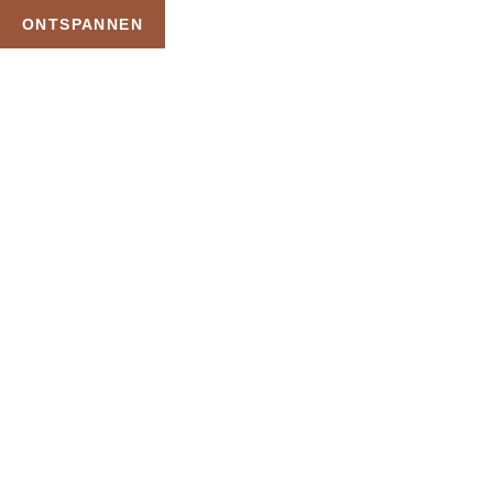
ONTSPANNEN
TAG:
SAUNA EN
WELLNESS
CADEAUKAART
LOCATIES
HOME
PRODUCTEN GETAGGED “SAUNA EN WELLNESS CADEAUKAART
LOCATIES”