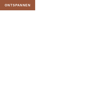
ONTSPANNEN
TAG:
SAUNA MET
KLEDING
HOME
PRODUCTEN GETAGGED “SAUNA MET KLEDING”
Uw Wellness Beleving –
Ontspan, Geniet en
Reserveer