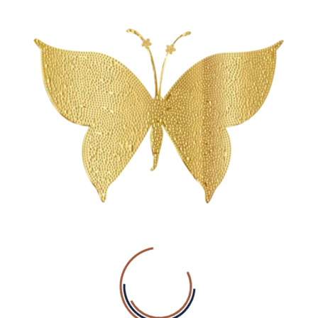
Voornaam
Achternaam
E-mail
Reserveer
Ik accepteer het
privacybeleid
BEZOEK INSTA
Ontdek
Euthalia