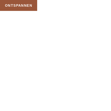
ONTSPANNEN
TAG:
SAUNA MET
ZWEMKLEDING
HOME
PRODUCTEN GETAGGED “SAUNA MET ZWEMKLEDING”
Uw Wellness Beleving –
Ontspan, Geniet en
Reserveer