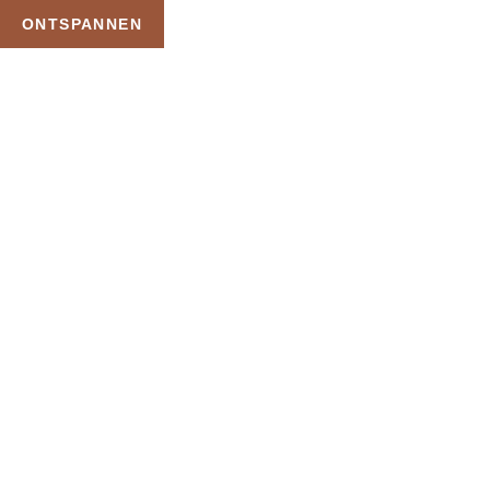
ONTSPANNEN
TAG:
SAUNA
SENSATIONS BVBA
HOME
PRODUCTEN GETAGGED “SAUNA SENSATIONS BVBA”
Uw Wellness Beleving –
Ontspan, Geniet en
Reserveer