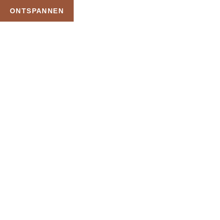
ONTSPANNEN
TAG:
SAUNA VOOR
STELLEN
HOME
PRODUCTEN GETAGGED “SAUNA VOOR STELLEN”
Uw Wellness Beleving –
Ontspan, Geniet en
Reserveer