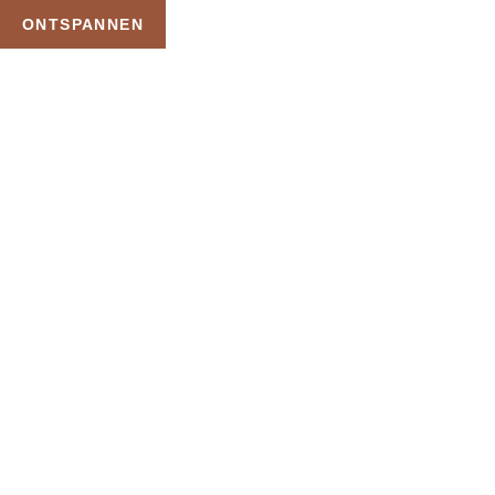
ONTSPANNEN
TAG:
SAUNA
VRIJDAGAVOND
BADKLEDING
HOME
PRODUCTEN GETAGGED “SAUNA VRIJDAGAVOND BADKLEDING”
Uw Wellness Beleving –