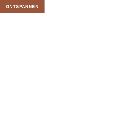
ONTSPANNEN
TAG:
SAUNA
WELLNESSBOOT
HOME
PRODUCTEN GETAGGED “SAUNA WELLNESSBOOT”
Uw Wellness Beleving –
Ontspan, Geniet en
Reserveer