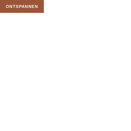
ONTSPANNEN
TAG:
THERMEN
BADKLEDINGDAG
WOENSDAG
HOME
PRODUCTEN GETAGGED “THERMEN BADKLEDINGDAG WOENSDAG”
Uw Wellness Beleving –