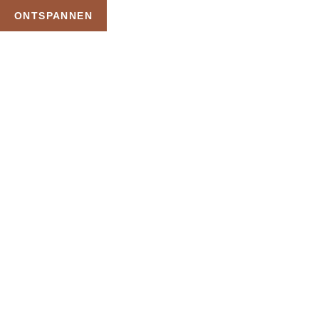
ONTSPANNEN
TAG:
WELLNESS ALL
INCLUSIEF
HOME
PRODUCTEN GETAGGED “WELLNESS ALL INCLUSIEF”
Uw Wellness Beleving –
Ontspan, Geniet en
Reserveer