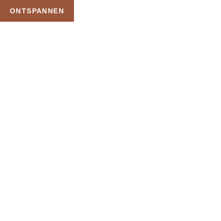
ONTSPANNEN
TAG:
WELLNESS
JACUZZI
HOME
PRODUCTEN GETAGGED “WELLNESS JACUZZI”
Uw Wellness Beleving –
Ontspan, Geniet en
Reserveer