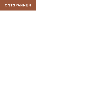
ONTSPANNEN
TAG:
WELLNESS MET
INFRAROODCABINE
HOME
PRODUCTEN GETAGGED “WELLNESS MET INFRAROODCABINE”
Uw Wellness Beleving –
Ontspan, Geniet en
Reserveer