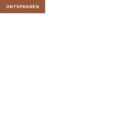
ONTSPANNEN
TAG:
WELLNESS MET
PRIVE ZWEMBAD
HOME
PRODUCTEN GETAGGED “WELLNESS MET PRIVE ZWEMBAD”
Uw Wellness Beleving –
Ontspan, Geniet en
Reserveer