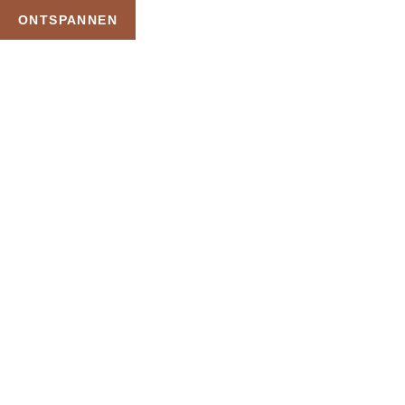
ONTSPANNEN
TAG:
ZWEMBAD GEEN
CHEMICALIËN OF KALK
HOME
PRODUCTEN GETAGGED “ZWEMBAD GEEN CHEMICALIËN OF KALK”
Uw Wellness Beleving –
Ontspan, Geniet en
Reserveer