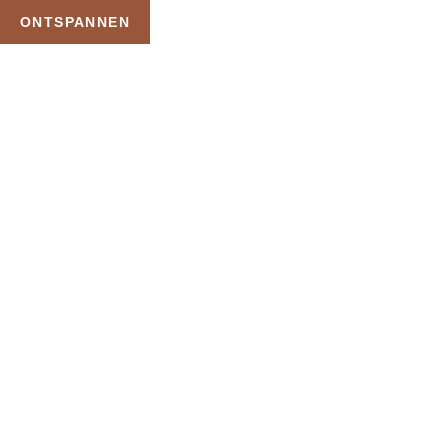
ONTSPANNEN
TAG:
ZWEMBA
HOME
PRODUCTEN GETAGGED “ZWEMBAD PRIVE
Uw Wellness Beleving 